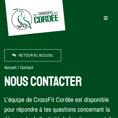
Passer
au
contenu
Toggle
Navigati
Accueil
Découvrir
RETOUR À L’ACCUEIL
Activités
Accueil
Contact
NOUS CONTACTER
Actualités
L’équipe de CrossFit Cordée est disponible
FAQ
pour répondre à tes questions concernant la