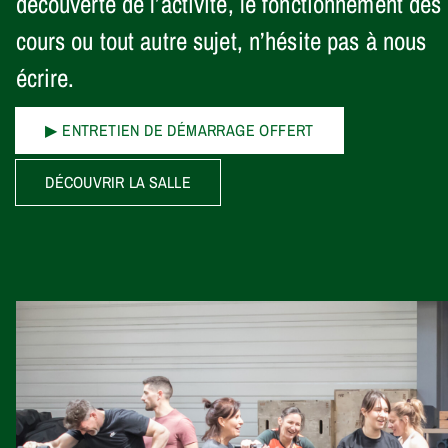
découverte de l’activité, le fonctionnement des
entretien démarrage offert
cours ou tout autre sujet, n’hésite pas à nous
écrire.
▶ ENTRETIEN DE DÉMARRAGE OFFERT
DÉCOUVRIR LA SALLE