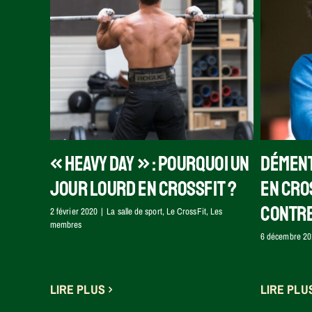
Démenti sur les blessures
oi un
En
en CrossFit : victoire
it ?
contre la NSCA
embres
La sa
Le CrossFit
« Heavy day » : pourquoi un
Dément
jour lourd en CrossFit ?
en Cros
contre
2 février 2020
|
La salle de sport
,
Le CrossFit
,
Les
membres
6 décembre 20
LIRE PLUS
LIRE PLU