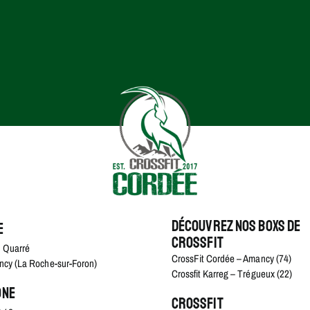
Découvrez nos boxs de
e
crossfit
 Quarré
CrossFit Cordée – Amancy (74)
cy (La Roche-sur-Foron)
Crossfit Karreg – Trégueux (22)
one
Crossfit