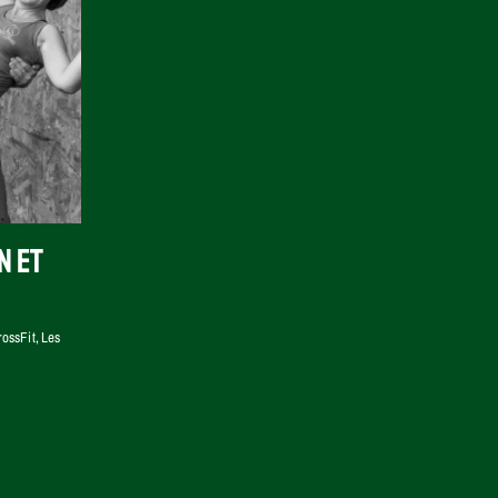
n et
rossFit
,
Les