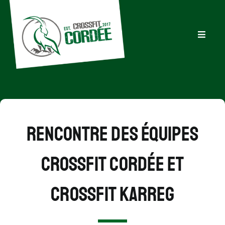
Passer
au
contenu
Toggle
Navigati
Accueil
Découvrir
Rencontre des équipes
Activités
CrossFit Cordée et
Actualités
CrossFit Karreg
FAQ